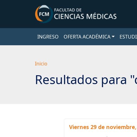
Saltar
a
contenido
principal
INGRESO
OFERTA ACADÉMICA
ESTUDI
Inicio
Resultados para "
Viernes 29 de noviembre, 