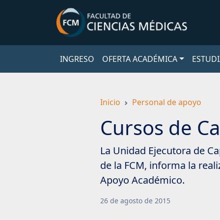
Saltar
a
contenido
principal
INGRESO
OFERTA ACADÉMICA
ESTUDI
Inicio
Personal de apoyo
Cursos de Ca
La Unidad Ejecutora de Ca
de la FCM, informa la real
Apoyo Académico.
26
de
agosto
de
2015