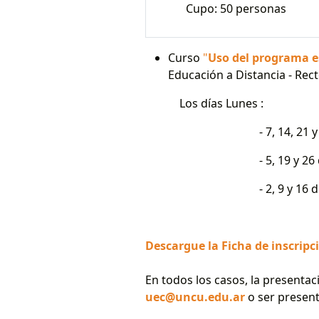
Cupo: 50 pe
Curso
"
Uso del programa es
Educación a Distancia - Rec
Los días Lunes :
- 7, 14, 21 y 28 de
- 5, 19 y 26 de o
- 2, 9 y 16 de no
Descargue la Ficha de inscripc
En todos los casos, la presentac
uec@uncu.edu.ar
o ser present