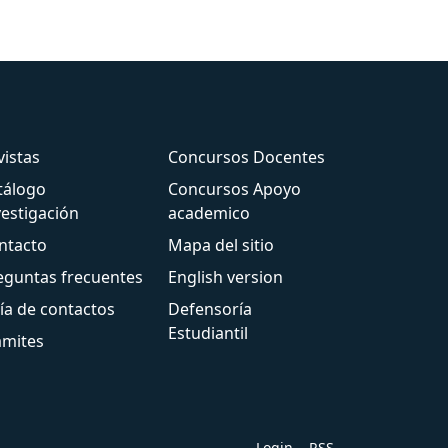
vistas
Concursos Docentes
tálogo
Concursos Apoyo
vestigación
academico
ntacto
Mapa del sitio
eguntas frecuentes
English version
ía de contactos
Defensoría
Estudiantil
ámites
Login
RSS