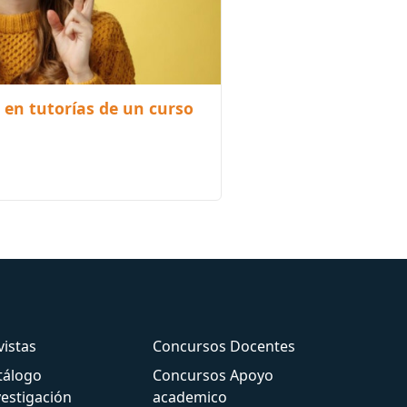
 en tutorías de un curso
vistas
Concursos Docentes
tálogo
Concursos Apoyo
vestigación
academico