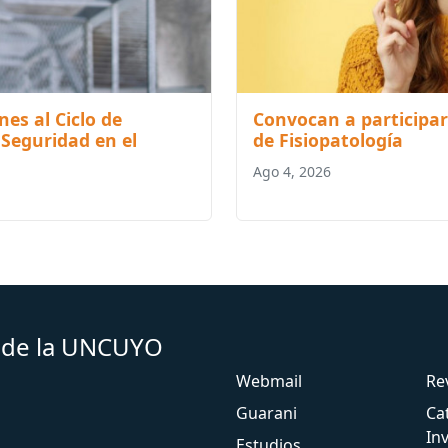
nes al Ciclo de
Convocan a participar
 Seguridad en el
de Fisiopatología
Ago 4, 2026
s de la UNCUYO
Webmail
Re
Guarani
Ca
In
Estudios