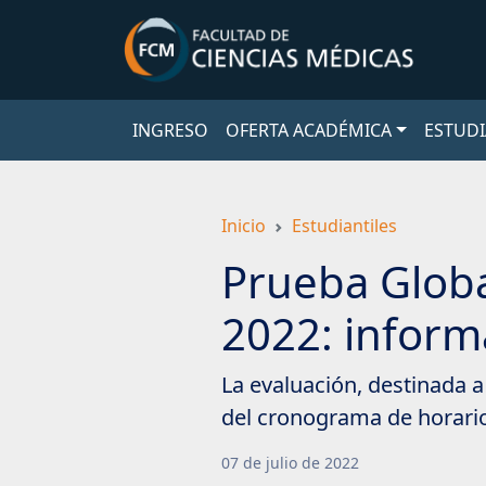
Saltar
a
contenido
principal
INGRESO
OFERTA ACADÉMICA
ESTUDI
Inicio
Estudiantiles
Prueba Globa
2022: inform
La evaluación, destinada a
del cronograma de horarios
07
de
julio
de
2022