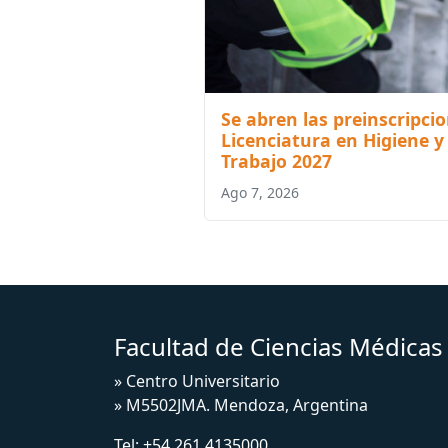
Se abren las preinscripcio
Licenciatura en Higiene y
Trabajo 2027
Ago 7, 2026
Facultad de Ciencias Médica
» Centro Universitario
» M5502JMA. Mendoza, Argentina
Tel:
+54 261 4135000