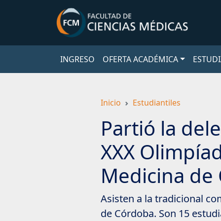
Saltar
a
contenido
principal
INGRESO
OFERTA ACADÉMICA
ESTUDI
Inicio
Estudiantiles
Partió la de
XXX Olimpía
Medicina de
Asisten a la tradicional 
de Córdoba. Son 15 estudi